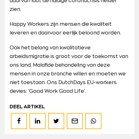
daarvan laat de huidige coronacrisis helder
zien.
Happy Workers zijn mensen die kwaliteit
leveren en daarvoor eerlijk beloond worden.
Ook het belang van kwalitatieve
arbeidsmigratie is groot voor de toekomst van
ons land. Malafide behandeling van deze
mensen in onze branche willen en moeten we
niet toestaan. Ons DutchDays EU-workers
devies: 'Good Work Good Life'.
DEEL ARTIKEL
Deel
Deel
Deel
Deel
Deel
op
op
op
via
op
Facebook
LinkedIn
Twitter
de
WhatsApp