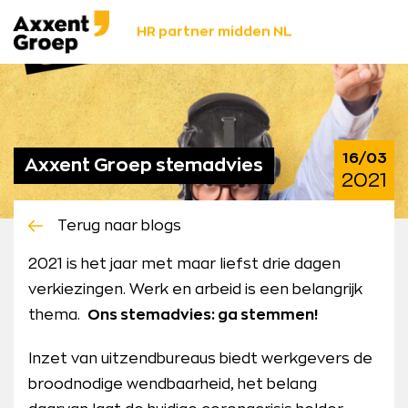
Ga
Axxent
naar
HR partner midden NL
Groep
content
16/03
Axxent Groep stemadvies
2021
Terug naar blogs
2021 is het jaar met maar liefst drie dagen
verkiezingen. Werk en arbeid is een belangrijk
thema.
Ons stemadvies: ga stemmen!
Inzet van uitzendbureaus biedt werkgevers de
broodnodige wendbaarheid, het belang