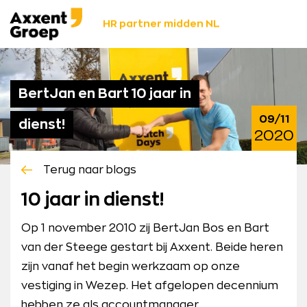
Ga
Axxent
naar
HR partner midden NL
Groep
content
BertJan en Bart 10 jaar in
09/11
dienst!
2020
Terug naar blogs
10 jaar in dienst!
Op 1 november 2010 zij BertJan Bos en Bart
van der Steege gestart bij Axxent. Beide heren
zijn vanaf het begin werkzaam op onze
vestiging in Wezep. Het afgelopen decennium
hebben ze als accountmanager