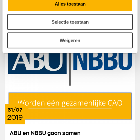
passes, de efficiency van de schoten op doel,
Alles toestaan
enzovoort. Hetzelfde geldt bij recruiters.
Selectie toestaan
Weigeren
31/07
2019
ABU en NBBU gaan samen