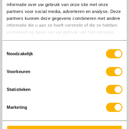
informatie over uw gebruik van onze site met onze
partners voor social media, adverteren en analyse. Deze
partners kunnen deze gegevens combineren met andere
informatie die u aan ze heeft verstrekt of die ze hebben
verzameld op basis van uw gebruik van hun services.
Toestemmingsselectie
Noodzakelijk
06/06
Voorkeuren
2019
Statistieken
De vier succesfactoren van een topscorer
in recruitment!
Marketing
Wat onderscheidt een topscorer van de
gemiddelde voetballer? Het antwoord zit in
factoren zoals het percentage aangenomen