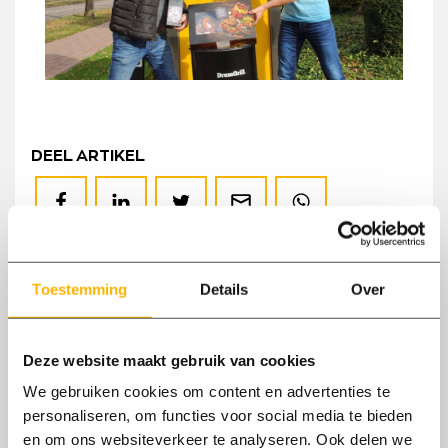
DEEL ARTIKEL
Deel
Deel
Deel
Deel
Deel
op
op
op
via
op
Facebook
LinkedIn
Twitter
de
WhatsApp
mail
Lees ook
Toestemming
Details
Over
Deze website maakt gebruik van cookies
We gebruiken cookies om content en advertenties te
personaliseren, om functies voor social media te bieden
en om ons websiteverkeer te analyseren. Ook delen we