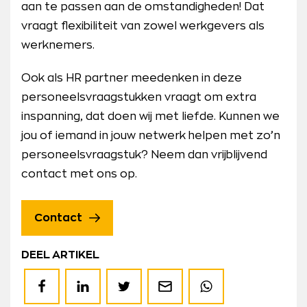
aan te passen aan de omstandigheden! Dat
vraagt flexibiliteit van zowel werkgevers als
werknemers.
Ook als HR partner meedenken in deze
personeelsvraagstukken vraagt om extra
inspanning, dat doen wij met liefde. Kunnen we
jou of iemand in jouw netwerk helpen met zo’n
personeelsvraagstuk? Neem dan vrijblijvend
contact met ons op.
Contact
DEEL ARTIKEL
Deel
Deel
Deel
Deel
Deel
op
op
op
via
op