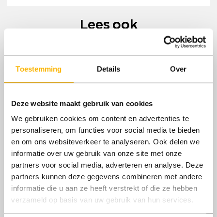
Facebook
LinkedIn
Twitter
de
WhatsApp
mail
Lees ook
Toestemming
Details
Over
Deze website maakt gebruik van cookies
We gebruiken cookies om content en advertenties te
personaliseren, om functies voor social media te bieden
en om ons websiteverkeer te analyseren. Ook delen we
informatie over uw gebruik van onze site met onze
07/11
2023
partners voor social media, adverteren en analyse. Deze
partners kunnen deze gegevens combineren met andere
informatie die u aan ze heeft verstrekt of die ze hebben
Metaalbewerkers
verzameld op basis van uw gebruik van hun services.
Axxent heeft een paar toffe vacatures voor