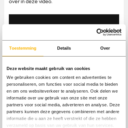
over in deze video.
Toestemming
Details
Over
Deze website maakt gebruik van cookies
We gebruiken cookies om content en advertenties te
personaliseren, om functies voor social media te bieden
DEEL ARTIKEL
en om ons websiteverkeer te analyseren. Ook delen we
informatie over uw gebruik van onze site met onze
Deel
Deel
Deel
Deel
Deel
partners voor social media, adverteren en analyse. Deze
op
op
op
via
op
partners kunnen deze gegevens combineren met andere
Facebook
LinkedIn
Twitter
de
WhatsApp
informatie die u aan ze heeft verstrekt of die ze hebben
mail
Lees ook
verzameld op basis van uw gebruik van hun services.