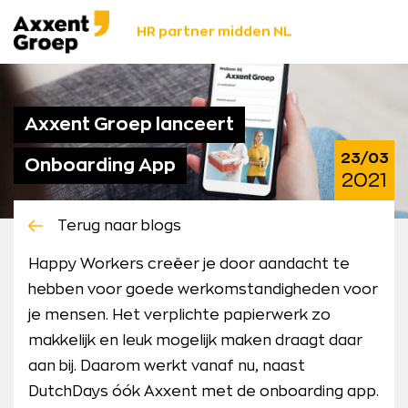
Ga
Axxent
naar
HR partner midden NL
Groep
content
Axxent Groep lanceert
23/03
Onboarding App
2021
Terug naar blogs
Happy Workers creëer je door aandacht te
hebben voor goede werkomstandigheden voor
je mensen. Het verplichte papierwerk zo
makkelijk en leuk mogelijk maken draagt daar
aan bij. Daarom werkt vanaf nu, naast
DutchDays óók Axxent met de onboarding app.