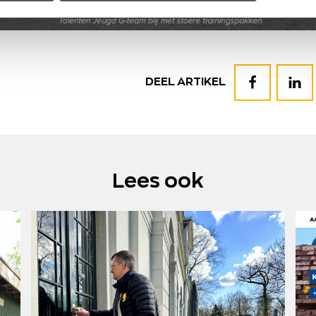
Deel
Deel
DEEL ARTIKEL
op
op
Facebook
Linked
Lees ook