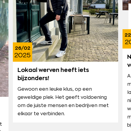
22
2
26/02
2025
N
v
Lokaal werven heeft iets
A
bijzonders!
m
Gewoon een leuke klus, op een
l
geweldige plek. Het geeft voldoening
n
om de juiste mensen en bedrijven met
w
elkaar te verbinden.
m
t
b