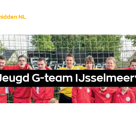
midden NL
Jeugd G-team IJsselmeer