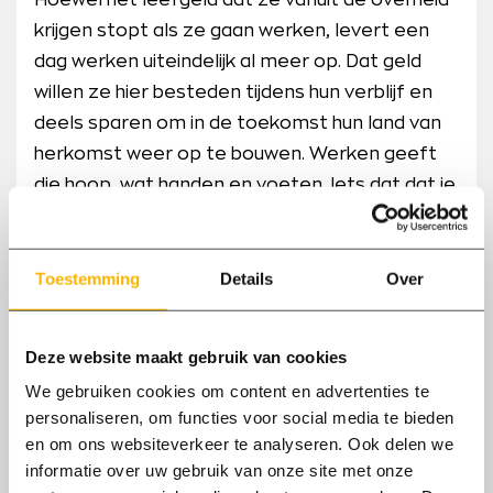
Hoewel het leefgeld dat ze vanuit de overheid
krijgen stopt als ze gaan werken, levert een
dag werken uiteindelijk al meer op. Dat geld
willen ze hier besteden tijdens hun verblijf en
deels sparen om in de toekomst hun land van
herkomst weer op te bouwen. Werken geeft
die hoop wat handen en voeten. Iets dat dat je
wel kunt doen. Daarnaast is het ook een
afleiding tijdens de dagen hier in Nederland, het
Toestemming
Details
Over
geeft ritme aan de dag.
Waarom Axxent Groep hiervoor kiest
Deze website maakt gebruik van cookies
Robert vertelt verder: “De eerste werkdag ben
We gebruiken cookies om content en advertenties te
ik meegegaan naar het werk, samen vanuit
personaliseren, om functies voor social media te bieden
Oldebroek naar Nunspeet. Ook op locatie heb
en om ons websiteverkeer te analyseren. Ook delen we
ik de mensen weer verder geholpen voor een
informatie over uw gebruik van onze site met onze