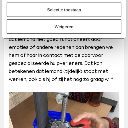
met hun huidige situatie omgaan. Dat ze niet bij
Selectie toestaan
de pakken neer gaan zitten en de handen uit
de mouwen willen steken met een doel. Wel
Weigeren
blijven we de mens centraal stellen. Zien we
dat iemand niet goed functioneert door
emoties of andere redenen dan brengen we
hem of haar in contact met de daarvoor
gespecialiseerde hulpverleners. Dat kan
betekenen dat iemand (tijdelijk) stopt met
werken, ook als hij of zij het nog zo graag wil.”