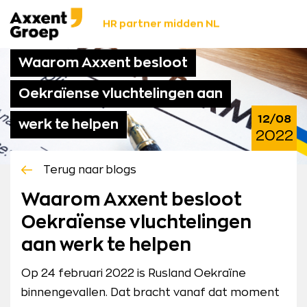
Ga
Axxent
naar
HR partner midden NL
Groep
content
Waarom Axxent besloot
Oekraïense vluchtelingen aan
12/08
werk te helpen
2022
Terug naar blogs
Waarom Axxent besloot
Oekraïense vluchtelingen
aan werk te helpen
Op 24 februari 2022 is Rusland Oekraïne
binnengevallen. Dat bracht vanaf dat moment