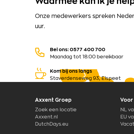
Waarmee kan ik je hel
Onze medewerkers spreken Nederla
uur.
Bel ons: 0577 400 700
Maandag tot 18:00 bereikbaar
Kom bij ons langs
Staverdenseweg 93, Elspeet
Axxent Groep
Voor
Zoek een locatie
NL va
Axxent.nl
EU va
DutchDays.eu
Vacat