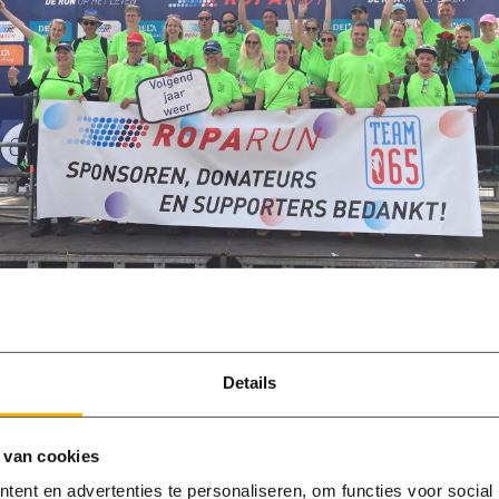
1
2
Details
Deel
Deel
DEEL ARTIKEL
op
op
Facebook
Linked
 van cookies
ent en advertenties te personaliseren, om functies voor social