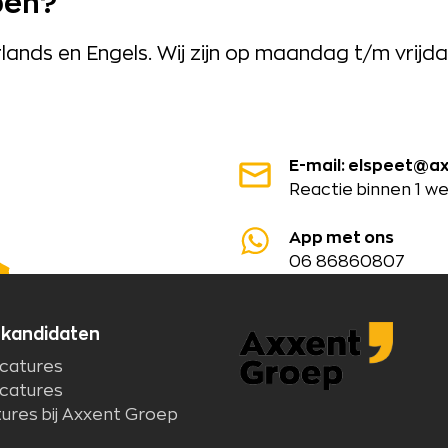
pen?
nds en Engels. Wij zijn op maandag t/m vrijda
E-mail: elspeet@ax
Reactie binnen 1 w
App met ons
06 86860807
 kandidaten
catures
catures
ures bij Axxent Groep