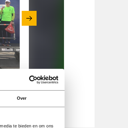
Volgende
Over
Deel
Deel
Deel
op
via
op
In
Twitter
de
WhatsApp
mail
 media te bieden en om ons