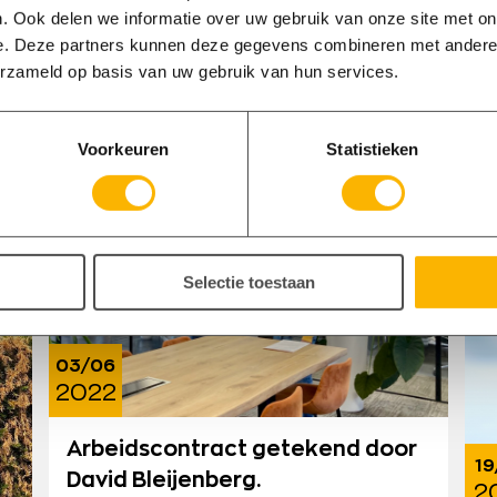
. Ook delen we informatie over uw gebruik van onze site met on
e. Deze partners kunnen deze gegevens combineren met andere i
Lees ook
erzameld op basis van uw gebruik van hun services.
Voorkeuren
Statistieken
Selectie toestaan
03/06
2022
Arbeidscontract getekend door
19
David Bleijenberg.
2