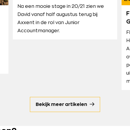
Na een mooie stage in 20/21 zien we
F
David vanaf half augustus terug bij
G
Axxent in de rol van Junior
Accountmanager.
F
H
A
o
p
u
m
Bekijk meer artikelen