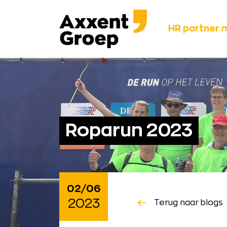
Ga
Axxent
naar
Groep
HR partner 
content
Roparun 2023
02/06
2023
Terug naar blogs