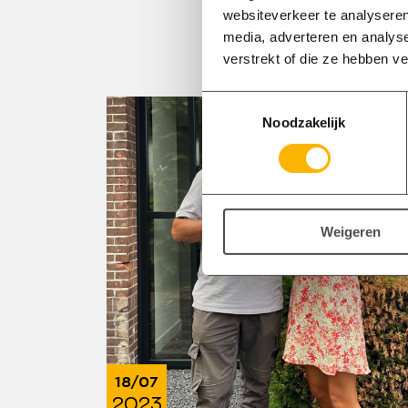
websiteverkeer te analyseren
media, adverteren en analys
verstrekt of die ze hebben v
Toestemmingsselectie
Noodzakelijk
Weigeren
18/07
2023